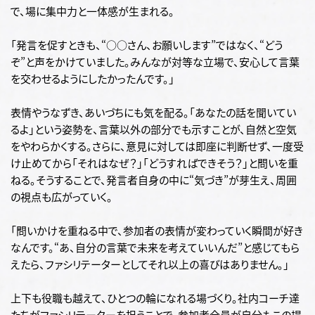
で、場に集中力と一体感が生まれる。
「発言を促すときも、“○○さん、お願いします”ではなく、“どう
ぞ”と声をかけていました。みんなが対等な立場で、安心して言葉
を交わせるようにしたかったんです。」
表情やうなずき、あいづちにも気を配る。「あなたの話を聞いてい
るよ」という姿勢を、言葉以外の部分でも示すことが、自然と空気
をやわらかくする。
さらに、意見に対しては即座に判断せず、一度受
け止めてから「それはなぜ？」「どうすればできそう？」と問いを重
ねる。そうすることで、発言者自身の中に“気づき”が芽生え、周囲
の視点も広がっていく。
「問いかけを重ねる中で、参加者の表情が変わっていく瞬間が好き
なんです。“あ、自分の言葉で未来を考えていいんだ”と感じてもら
えたら、ファシリテーターとしてそれ以上の喜びはありません。」
上下も役職も越えて、ひとつの輪になれる場づくり。社内コーチ達
たちがファシリテーターを担うことで
、参加者全員が自分もこの場