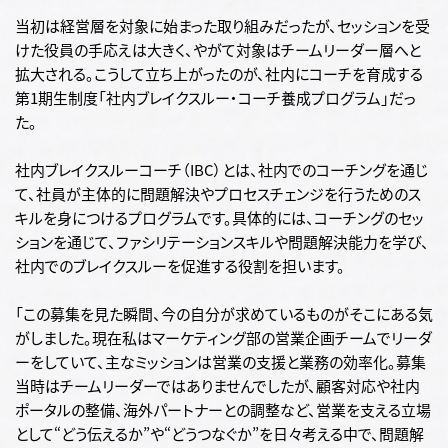
当初は経営層を対象に始まった取り組みだったが、セッションを受
けた役員の手応えは大きく、やがて対象はチームリーダー層へと
拡大される。こうして立ち上がったのが、社内にコーチを育成する
第1期生制度「社内ブレイクスルー・コーチ養成プログラム」だっ
た。
社内ブレイクスルーコーチ（IBC）とは、社内でのコーチングを通じ
て、社員が主体的に問題解決やプロセスチェンジを行うためのス
キルを身につけるプログラムです。具体的には、コーチングのセッ
ションを通じて、ファシリテーションスキルや問題解決能力を学び、
社内でのブレイクスルーを促進する役割を担います。
「この募集を見た瞬間、今の自分が求めているものがそこにある気
がしました。現在私はマーケティング部の営業企画チームでリーダ
ーをしていて、主なミッションは営業の支援と業務の効率化。募集
当時はチームリーダーではありませんでしたが、顧客対応や社内
ポータルの整備、海外パートナーとの調整など、営業を支える立場
として
“
どう伝えるか
”
や
“
どうつなぐか
”
を日々考える中で、問題解