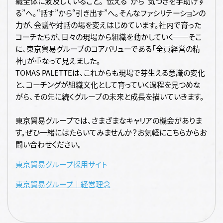
織全体に波及していること。“伝える”から“気づきを手助けす
る”へ。“話す”から“引き出す”へ。そんなファシリテーションの
力が、会議や対話の場を変えはじめています。社内で育った
コーチたちが、日々の現場から組織を動かしていく──そこ
に、東京貿易グループのコアバリューである「全員経営の精
神」が重なって見えました。
TOMAS PALETTEは、これからも現場で芽生える意識の変化
と、コーチングが組織文化として育っていく過程を見つめな
がら、その先に続くグループの未来と成長を描いていきます。
東京貿易グループでは、さまざまなキャリアの機会がありま
す。ぜひ一緒にはたらいてみませんか？お気軽にこちらからお
問い合わせください。
東京貿易グループ採用サイト
東京貿易グループ｜経営理念