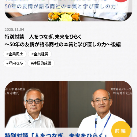
2025.11.04
特別対談 人をつなぎ、未来をひらく
～50年の友情が語る商社の本質と学び直しの力〜後編
#企業風土
#全員経営
#坪内さん
#持続的成長