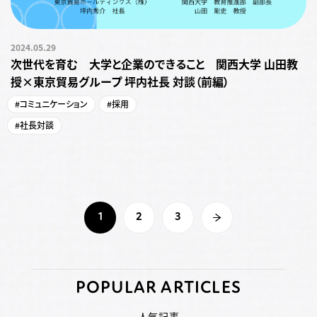
2024.05.29
次世代を育む 大学と企業のできること 関西大学 山田教
授×東京貿易グループ 坪内社長 対談（前編）
#コミュニケーション
#採用
#社長対談
1
2
3
POPULAR ARTICLES
人気記事