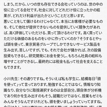
しまう。だから、いつの世も存在できる会社っていうのは、世の中の
役に立ってる会社です。社会に対してどれだけ役に立ったかの結
果が、どれだけ利益が出たかということだと思います。
悪いことをして儲けるわけじゃなくて、本当にお客様が必要なもの
を、そして他社が提供できないものを提供していく競争力があれ
ば、高く評価していただける、買って頂けるわけです。 高く買ってい
ただける価値のあるものをいかに作っていくのか？そうするとやっ
ぱ頭を使って、東京貿易グループでしかできないサービス製品を
生み出す。苦しいですが。でも、それで会社が儲かれば、次の設備
投資もできるし、研究開発にお金を使うし、もちろん社員の給料も
増やすことができるし、最終的には税金も払って社会を支えること
もできます。
小川先生：その通りですね。そういえば私も学生に、結構毎日「頭
を使って」って言っております。勉強することではなく。 情報なり知
識なり、自分なりに取捨選択するのは全部自分。頭自体が分析機
であり何かを生み出すのもそう。就職だけではなく、授業もゼミも
みんなそうなんですけれども、頭を使いましょうっていってますね。