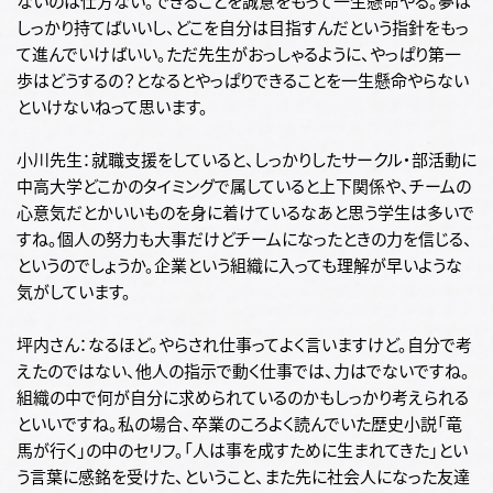
ないのは仕方ない。できることを誠意をもって一生懸命やる。夢は
しっかり持てばいいし、どこを自分は目指すんだという指針をもっ
て進んでいけばいい。ただ先生がおっしゃるように、やっぱり第一
歩はどうするの？となるとやっぱりできることを一生懸命やらない
といけないねって思います。
小川先生：就職支援をしていると、しっかりしたサークル・部活動に
中高大学どこかのタイミングで属していると上下関係や、チームの
心意気だとかいいものを身に着けているなあと思う学生は多いで
すね。個人の努力も大事だけどチームになったときの力を信じる、
というのでしょうか。企業という組織に入っても理解が早いような
気がしています。
坪内さん：なるほど。やらされ仕事ってよく言いますけど。自分で考
えたのではない、他人の指示で動く仕事では、力はでないですね。
組織の中で何が自分に求められているのかもしっかり考えられる
といいですね。私の場合、卒業のころよく読んでいた歴史小説「竜
馬が行く」の中のセリフ。「人は事を成すために生まれてきた」とい
う言葉に感銘を受けた、ということ、また先に社会人になった友達