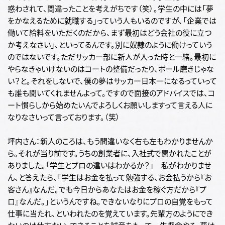
惑わされて、間違ったことを考えがちです（笑）。学生の中には「夢
をかなえるために就職する」っていう人もいるのですが、「企業では
働いて給料をいただくのだから、まず最初はどう会社の役に立つ
か考えなさい」、といってるんです。別に奴隷のように働けっていう
のではないです。ただサッカー部に新人が入った時と一緒。最初に
やらなきゃいけないのはコートの整備だったり、ボール磨きじゃな
い？と。それをしないで、僕の夢はサッカー日本一になるっていって
も誰も聞いてくれませんよって。ですので面接のアドバイスでは、コ
ート慣らしから始めたいんでよろしくお願いしますって言える人に
なりなさいって言っております。（笑）
坪内さん：新人のころは、もう間違いなく右も左もわかりませんか
ら。それが当り前です。うちの創業者に、入社式で聞かれたことが
ありました。「学生とプロの違いはわかるか？」 私がわかりませ
ん、と答えたら、「学生はお金を払って勉強する、お金払うから『お
客さん』なんだ。でも今日からあなたはお金を稼ぐ方だから『プ
ロ』なんだ。」というんですね。できないなりにプロの自覚をもって
仕事に当たれ、といわれたのを覚えています。先輩方のようにでき