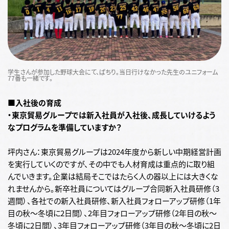
学生さんが参加した野球大会にて、ぱちり。当日行けなかった先生のユニフォーム
77番も一緒です。
■入社後の育成
・東京貿易グループでは新入社員が入社後、成長していけるよう
なプログラムを準備していますか？
坪内さん：東京貿易グループは2024年度から新しい中期経営計画
を実行していくのですが、その中でも人材育成は重点的に取り組
んでいきます。企業は結局そこではたらく人の器以上には大きくな
れませんから。新卒社員についてはグループ合同新入社員研修（3
週間）、各社での新入社員研修、新入社員フォローアップ研修（1年
目の秋～冬頃に2日間）、2年目フォローアップ研修（2年目の秋～
冬頃に2日間）、3年目フォローアップ研修（3年目の秋～冬頃に2日