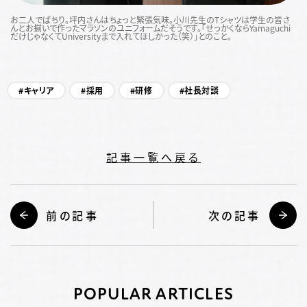
お二人でぱちり。坪内さんはちょっと緊張気味。小川先生のTシャツは学生の皆さ
んとお揃いで作ったマラソンのユニフォームだそうです。「せっかくならYamaguchi
だけじゃなくてUniversityまで入れてほしかった（笑）」とのこと。
キャリア
採用
研修
社長対談
記事一覧へ戻る
前の記事
次の記事
POPULAR ARTICLES