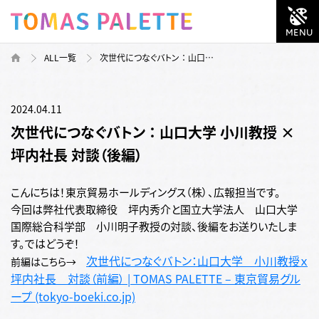
ALL一覧
次世代につなぐバトン ： 山口…
2024.04.11
次世代につなぐバトン ： 山口大学 小川教授 ×
坪内社長 対談（後編）
こんにちは！東京貿易ホールディングス（株）、広報担当です。
今回は弊社代表取締役 坪内秀介と国立大学法人 山口大学
国際総合科学部 小川明子教授の対談、後編をお送りいたしま
す。ではどうぞ！
次世代につなぐバトン：山口大学 小川教授ｘ
前編はこちら→
坪内社長 対談（前編） | TOMAS PALETTE – 東京貿易グル
ープ (tokyo-boeki.co.jp)