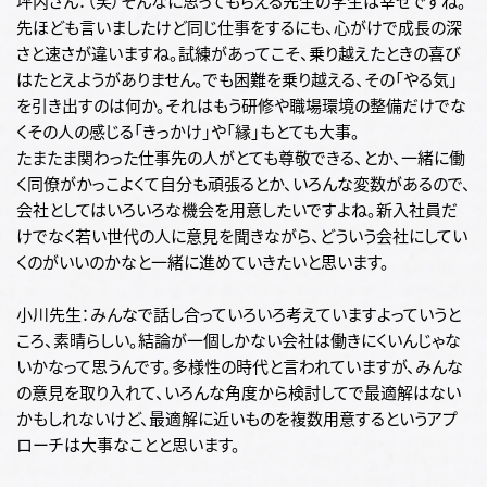
坪内さん：（笑）そんなに思ってもらえる先生の学生は幸せですね。
先ほども言いましたけど同じ仕事をするにも、心がけで成長の深
さと速さが違いますね。試練があってこそ、乗り越えたときの喜び
はたとえようがありません。でも困難を乗り越える、その「やる気」
を引き出すのは何か。それはもう研修や職場環境の整備だけでな
くその人の感じる「きっかけ」や「縁」もとても大事。
たまたま関わった仕事先の人がとても尊敬できる、とか、一緒に働
く同僚がかっこよくて自分も頑張るとか、いろんな変数があるので、
会社としてはいろいろな機会を用意したいですよね。新入社員だ
けでなく若い世代の人に意見を聞きながら、どういう会社にしてい
くのがいいのかなと一緒に進めていきたいと思います。
小川先生：みんなで話し合っていろいろ考えていますよっていうと
ころ、素晴らしい。結論が一個しかない会社は働きにくいんじゃな
いかなって思うんです。多様性の時代と言われていますが、みんな
の意見を取り入れて、いろんな角度から検討してで最適解はない
かもしれないけど、最適解に近いものを複数用意するというアプ
ローチは大事なことと思います。