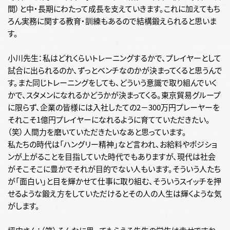
間）と中・長期にわたって成長を支えていきます。これに加えてもち
ろん実務に関する教育・訓練もあるので結構鍛えられると思いま
す。
小川先生：私はどれくらいトレーニングするかで、プレイヤーとして
試合に出られるのか、ずっとベンチなのかが決まってくると思うんで
す。また同じトレーニングをしても、どういう意識で取り組んでいく
かで、スタメンになれるかどうかが決まってくる。東京貿易グループ
に限らず、企業の皆様には入社したての2－300万円プレーヤーを
それこそ1億円プレイヤーになれるように育てていただきたい。
（笑）人間力を磨いていただきたいなあと思っています。
私たちの時代は「ハングリー精神」など言われ、お給料やポジショ
ンが上がることを目指していた時代でもありますが、現代は社会
がそこそこに豊かでそれが目的でない人もいます。そういう人たち
が「面白い」と目を輝かせて仕事に取り組む、そういうスイッチを押
せるような鍛え方をしていただけるとその人の人生は輝くような気
がします。