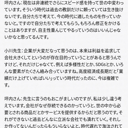
坪内さん：現在は非連続でさらにスピード感を持って世の中変わっ
ています。そういう時代は過去の教訓だけに頼っていては生き抜け
ないです。自分たちで考えて、今の時代に適したものを作っていか
ないと。ですので自分たちで考えてもらう。もちろん修正をかける
ことはありますが、自主性重んじてやるっていうのはいいんじゃな
いかなと思ってるんです。
小川先生：企業が大変だなって思うのは、本来は利益を追求して
会社大きくしてというのが存在目的っていうことがあると思うんで
すけど、それだけじゃなくて、例えば多様性だとか、SDGsとか、いろ
んな要素がたくさん絡み合っていますね。高度経済成長期だと「業
績だけ上げていればいい」っていう時代だったのに、今は複雑で
す。
坪内さん：先生に言うのもおこがましいのですが、私は少し違う考
えでいます。会社がなぜ存続できるのかっていうと、世の中から必
要とされる商品だとかサービスを提供するからだと思うのです。そ
れができないと過去どんなに立派な会社でも潰れていく。それし
か作ってないんだったらもういらないよと、時代遅れで淘汰されて