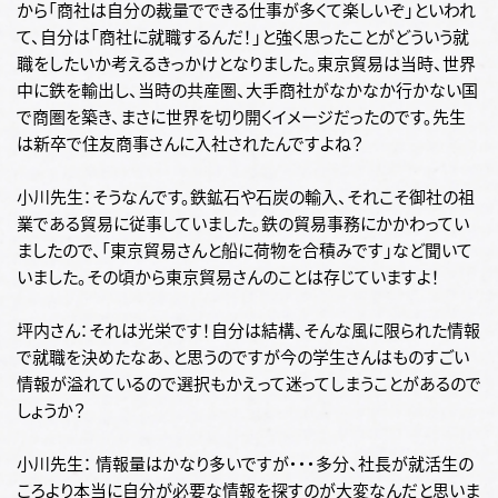
から「商社は自分の裁量でできる仕事が多くて楽しいぞ」といわれ
て、自分は「商社に就職するんだ！」と強く思ったことがどういう就
職をしたいか考えるきっかけとなりました。東京貿易は当時、世界
中に鉄を輸出し、当時の共産圏、大手商社がなかなか行かない国
で商圏を築き、まさに世界を切り開くイメージだったのです。先生
は新卒で住友商事さんに入社されたんですよね？
小川先生：そうなんです。鉄鉱石や石炭の輸入、それこそ御社の祖
業である貿易に従事していました。鉄の貿易事務にかかわってい
ましたので、「東京貿易さんと船に荷物を合積みです」など聞いて
いました。その頃から東京貿易さんのことは存じていますよ！
坪内さん：それは光栄です！自分は結構、そんな風に限られた情報
で就職を決めたなあ、と思うのですが今の学生さんはものすごい
情報が溢れているので選択もかえって迷ってしまうことがあるので
しょうか？
小川先生： 情報量はかなり多いですが・・・多分、社長が就活生の
ころより本当に自分が必要な情報を探すのが大変なんだと思いま